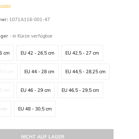
osten
mer:
1071A116-001-47
ager
- in Kürze verfügbar
26 cm
EU 42 - 26,5 cm
EU 42,5 - 27 cm
27,5 cm
EU 44 - 28 cm
EU 44,5 - 28,25 cm
,5 cm
EU 46 - 29 cm
EU 46,5 - 29,5 cm
 cm
EU 48 - 30,5 cm
NICHT AUF LAGER