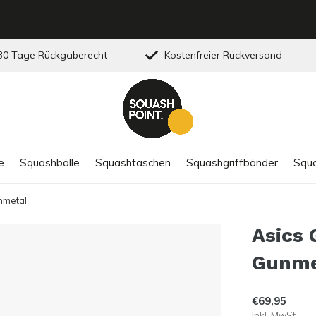
0 Tage Rückgaberecht
Kostenfreier Rückversand
e
Squashbälle
Squashtaschen
Squashgriffbänder
Squa
nmetal
Asics 
Gunme
€69,95
Inkl. MwSt.