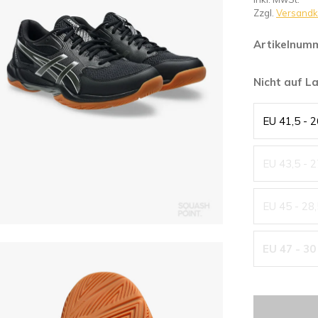
Zzgl.
Versandk
Artikelnum
Nicht auf L
EU 41,5 - 
EU 43,5 - 
EU 45 - 28
EU 47 - 30