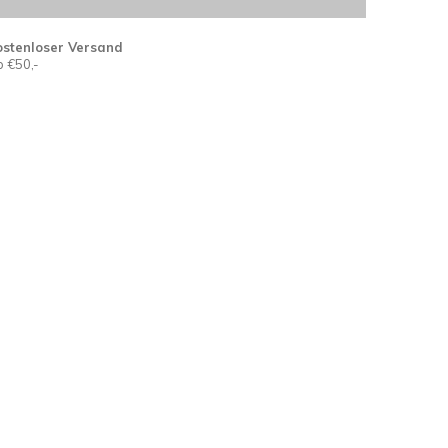
ostenloser Versand
 €50,-