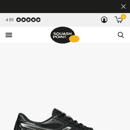
0
4.93