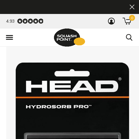
0
4.93