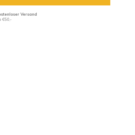
ostenloser Versand
 €50,-