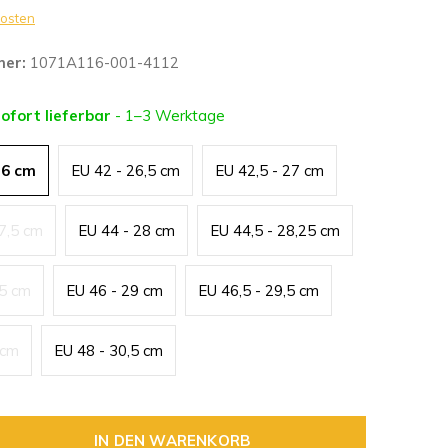
osten
mer:
1071A116-001-4112
sofort lieferbar
- 1–3 Werktage
26 cm
EU 42 - 26,5 cm
EU 42,5 - 27 cm
27,5 cm
EU 44 - 28 cm
EU 44,5 - 28,25 cm
,5 cm
EU 46 - 29 cm
EU 46,5 - 29,5 cm
 cm
EU 48 - 30,5 cm
IN DEN WARENKORB