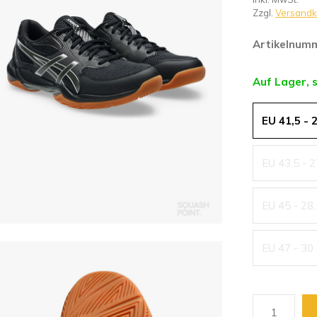
Zzgl.
Versandk
Artikelnum
Auf Lager, 
EU 41,5 - 
EU 43,5 - 
EU 45 - 28
EU 47 - 30