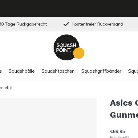
0 Tage Rückgaberecht
Kostenfreier Rückversand
e
Squashbälle
Squashtaschen
Squashgriffbänder
Squa
nmetal
Asics 
Gunme
€69,95
Inkl. MwSt.