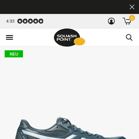
0
4.93
NEU