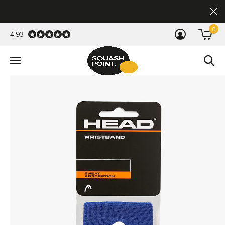
0
4.93