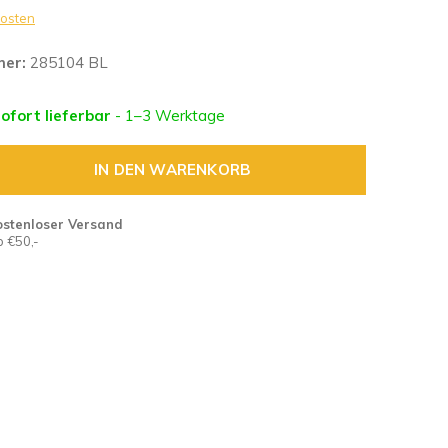
osten
mer:
285104 BL
sofort lieferbar
- 1–3 Werktage
IN DEN WARENKORB
ostenloser Versand
 €50,-