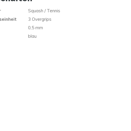
r
Squash / Tennis
einheit
3 Overgrips
0,5 mm
blau