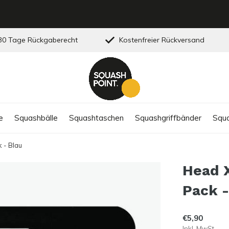
0 Tage Rückgaberecht
Kostenfreier Rückversand
e
Squashbälle
Squashtaschen
Squashgriffbänder
Squa
 - Blau
Head X
Pack -
€5,90
Inkl. MwSt.