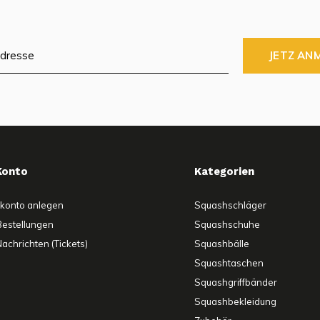
JETZ AN
Konto
Kategorien
konto anlegen
Squashschläger
Bestellungen
Squashschuhe
achrichten (Tickets)
Squashbälle
Squashtaschen
Squashgriffbänder
Squashbekleidung