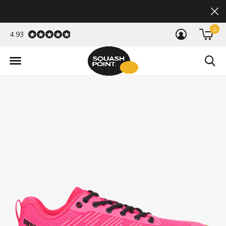
0
4.93