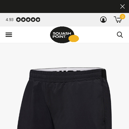
0
4.93