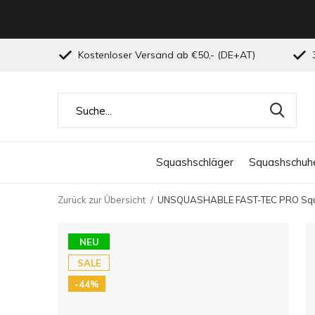
Kostenloser Versand ab €50,- (DE+AT)
3
Squashschläger
Squashschuh
Zurück zur Übersicht
UNSQUASHABLE FAST-TEC PRO Squ
NEU
SALE
-44%