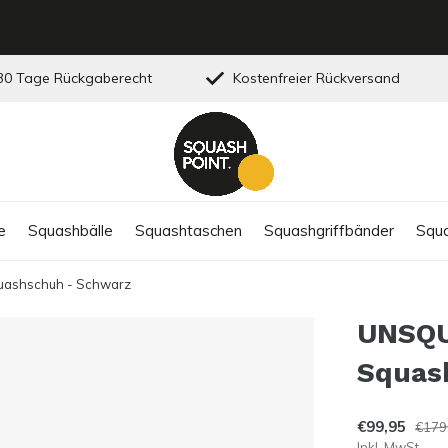
0 Tage Rückgaberecht
Kostenfreier Rückversand
e
Squashbälle
Squashtaschen
Squashgriffbänder
Squa
ashschuh - Schwarz
UNSQU
Squas
€99,95
€179
Inkl. MwSt.