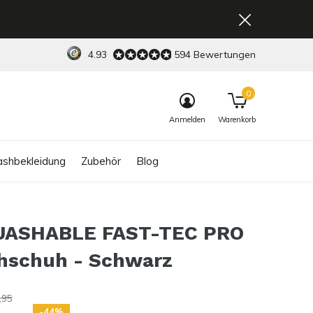
4.93
594 Bewertungen
0
Anmelden
Warenkorb
shbekleidung
Zubehör
Blog
ASHABLE FAST-TEC PRO
hschuh - Schwarz
,95
-44%