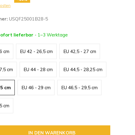
osten
mer:
USQF25001B28-5
sofort lieferbar
- 1–3 Werktage
26 cm
EU 42 - 26,5 cm
EU 42,5 - 27 cm
27,5 cm
EU 44 - 28 cm
EU 44,5 - 28,25 cm
,5 cm
EU 46 - 29 cm
EU 46,5 - 29,5 cm
,5 cm
IN DEN WARENKORB