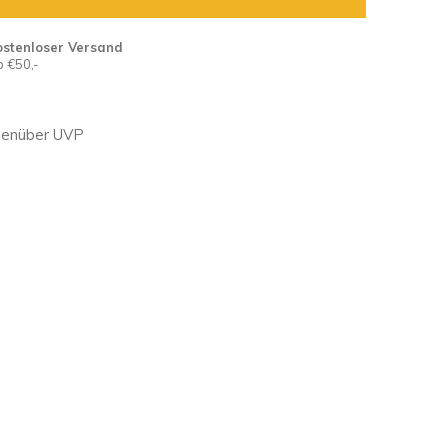
ostenloser Versand
 €50,-
genüber UVP