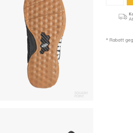
K
Ab
* Rabatt ge