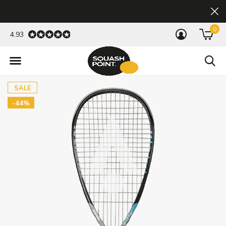
0
4.93
SALE
-44%