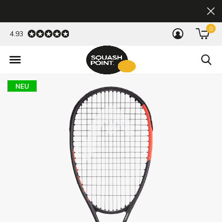
0
4.93
NEU