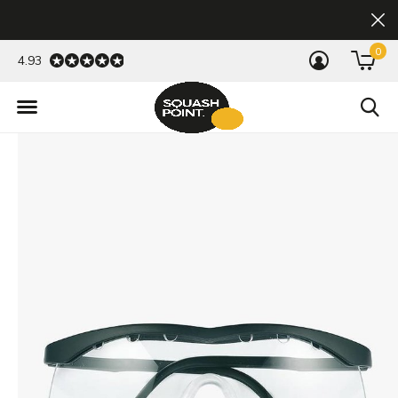
0
4.93