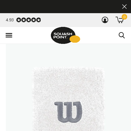
0
4.93