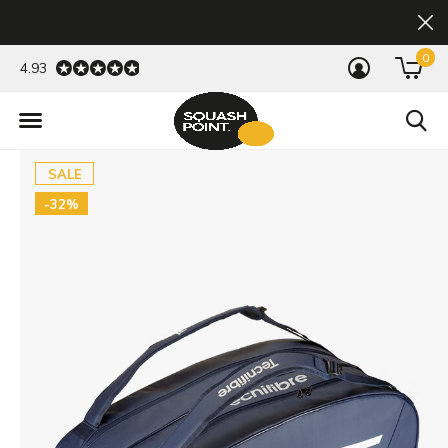
0
4.93
SALE
-32%