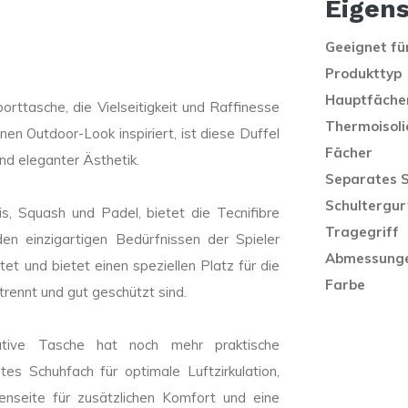
Eigen
Geeignet fü
Produkttyp
Hauptfäche
orttasche, die Vielseitigkeit und Raffinesse
Thermoisoli
en Outdoor-Look inspiriert, ist diese Duffel
Fächer
nd eleganter Ästhetik.
Separates 
Schultergur
s, Squash und Padel, bietet die Tecnifibre
Tragegriff
en einzigartigen Bedürfnissen der Spieler
Abmessung
et und bietet einen speziellen Platz für die
Farbe
trennt und gut geschützt sind.
ative Tasche hat noch mehr praktische
es Schuhfach für optimale Luftzirkulation,
enseite für zusätzlichen Komfort und eine