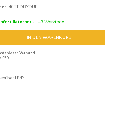
mer:
40TEDRYDUF
sofort lieferbar
- 1–3 Werktage
IN DEN WARENKORB
ostenloser Versand
 €50,-
genüber UVP