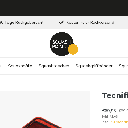
0 Tage Rückgaberecht
Kostenfreier Rückversand
e
Squashbälle
Squashtaschen
Squashgriffbänder
Squa
Tecnif
€69,95
€89,
Inkl. MwSt.
Zzgl.
Versandk