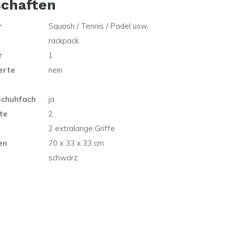
schaften
r
Squash / Tennis / Padel usw.
rackpack
r
1
erte
nein
Schuhfach
ja
te
2
2 extralange Griffe
en
70 x 33 x 33 cm
schwarz