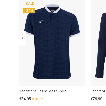
SALE
-30%
Tecnifibre Team Mesh Polo
Tecnifib
€34,95
€79,90
€50,00