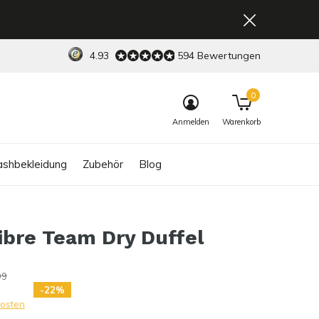
4.93
594 Bewertungen
0
Anmelden
Warenkorb
shbekleidung
Zubehör
Blog
ibre Team Dry Duffel
99
-22%
osten