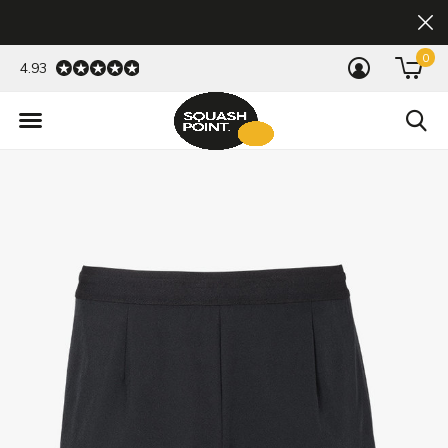
0
4.93