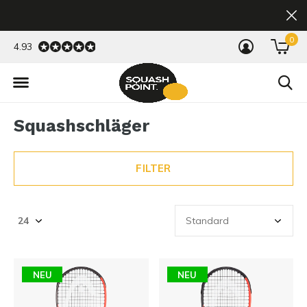
0
4.93
Squashschläger
FILTER
NEU
NEU