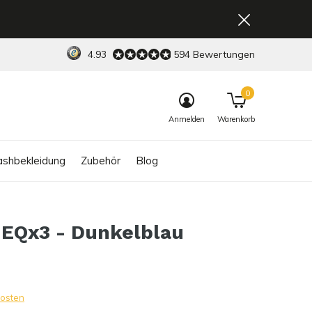
4.93
594 Bewertungen
0
Anmelden
Warenkorb
shbekleidung
Zubehör
Blog
 EQx3 - Dunkelblau
osten