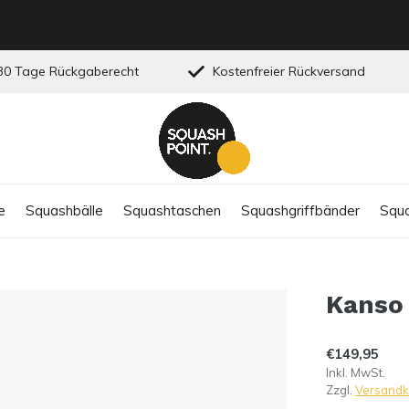
0 Tage Rückgaberecht
Kostenfreier Rückversand
e
Squashbälle
Squashtaschen
Squashgriffbänder
Squa
Kanso
€149,95
Inkl. MwSt.
Zzgl.
Versandk