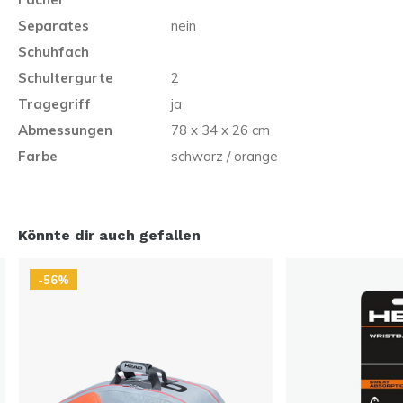
Separates
nein
Schuhfach
Schultergurte
2
Tragegriff
ja
Abmessungen
78 x 34 x 26 cm
Farbe
schwarz / orange
Könnte dir auch gefallen
-56%