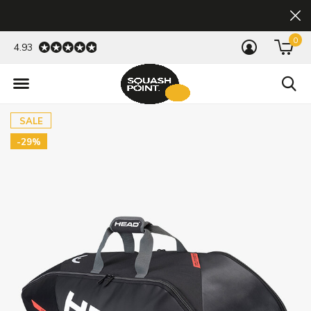
0
4.93
SALE
-29%