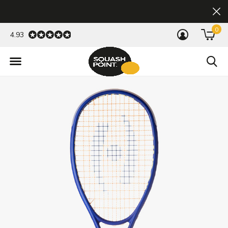
0
4.93