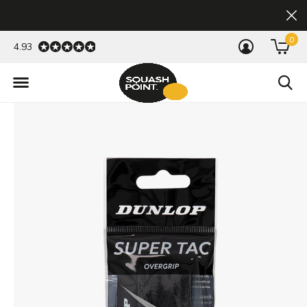
0
4.93