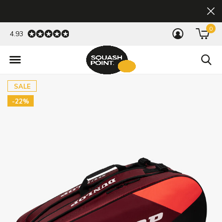
0
4.93
SALE
-22%