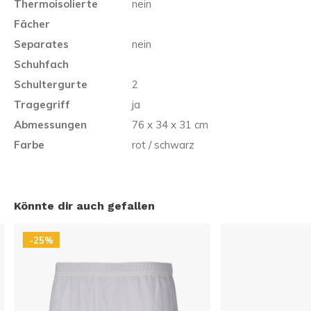
Thermoisolierte
nein
Fächer
Separates
nein
Schuhfach
Schultergurte
2
Tragegriff
ja
Abmessungen
76 x 34 x 31 cm
Farbe
rot / schwarz
Könnte dir auch gefallen
-25%