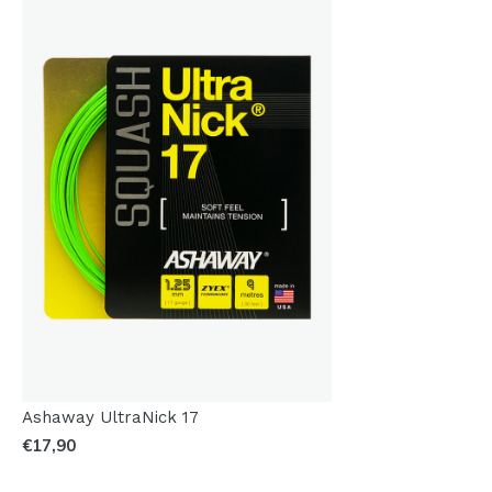
Ashaway UltraNick 17
€17,90