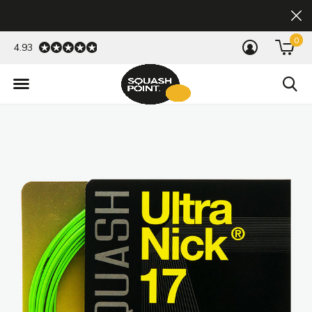
0
4.93