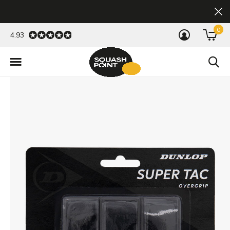
0
4.93