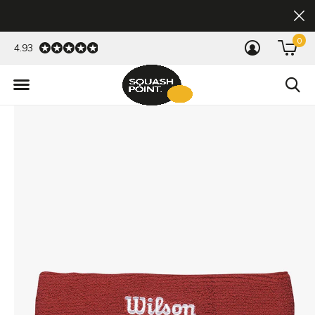
0
4.93